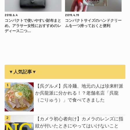
2018.6.4
2019.4.19
コンパクトで使いやすい財布まと
コンパクトサイズのハンドクリー
め。アラサー女性におすすめのレ
ムを一つ持っておくと便利
ディース二つ…
▼人気記事▼
【呉グルメ】呉冷麺、地元の人は珍来軒派
か呉龍派に分かれる！？老舗名店「呉龍
（ごりゅう）」で食べてきました
【カメラ初心者向け】カメラのレンズに指
紋が付いたときにやってはいけないこと