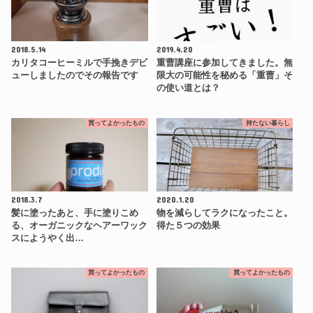
2018.5.14
2019.4.20
カリタコーヒーミルで手挽きデビ
重曹講座に参加してきました。無
ューしましたのでその報告です
限大の可能性を秘める「重曹」そ
の使い道とは？
買ってよかったもの
持たない暮らし
2018.3.7
2020.1.20
髪に塗ったあと、手に塗りこめ
物を減らしてラクになったこと。
る、オーガニックなヘアーワック
得た５つの効果
スにようやく出…
買ってよかったもの
買ってよかったもの