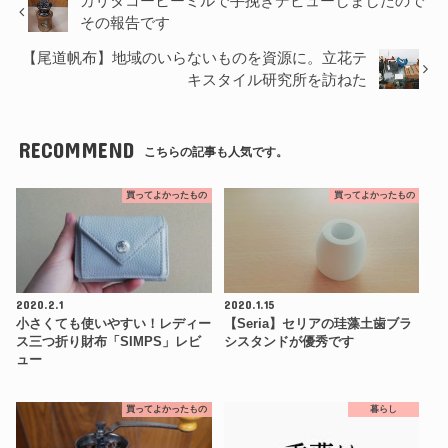
カリタコーヒーミルで手挽きデビューしましたので
その報告です
【尾道帆布】地域のいらないものを資源に。立花テ
キスタイル研究所を訪ねた
RECOMMEND
こちらの記事も人気です。
買ってよかったもの
買ってよかったもの
2020.2.1
2020.1.15
小さくても使いやすい！レディー
【Seria】セリアの珪藻土歯ブラ
ス三つ折り財布「SIMPS」レビ
シスタンドが優秀です
ュー
買ってよかったもの
暮らし