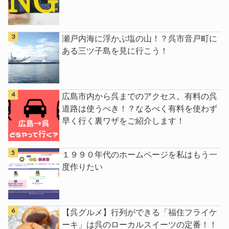
瀬戸内海に浮かぶ塩の山！？呉市音戸町に
ある三ツ子島を見に行こう！
広島市内から呉までのアクセス。有料の呉
道路は使うべき！？なるべく有料を使わず
早く行く裏ワザをご紹介します！
１９９０年代のホームページを私はもう一
度作りたい
【呉グルメ】行列ができる「福住フライケ
ーキ」は呉のローカルスイーツの定番！！