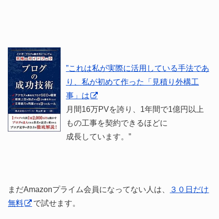
”これは私が実際に活用している手法であ
り、私が初めて作った「見積り外構工
事」は
月間16万PVを誇り、1年間で1億円以上
もの工事を契約できるほどに
成長しています。”
まだAmazonプライム会員になってない人は、
３０日だけ
無料
で試せます。