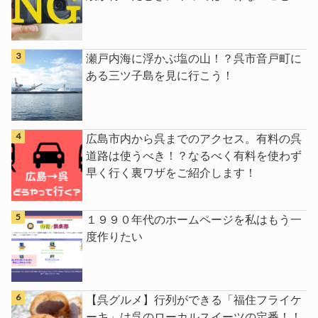
瀬戸内海に浮かぶ塩の山！？呉市音戸町に
ある三ツ子島を見に行こう！
広島市内から呉までのアクセス。有料の呉
道路は使うべき！？なるべく有料を使わず
早く行く裏ワザをご紹介します！
１９９０年代のホームページを私はもう一
度作りたい
【呉グルメ】行列ができる「福住フライケ
ーキ」は呉のローカルスイーツの定番！！