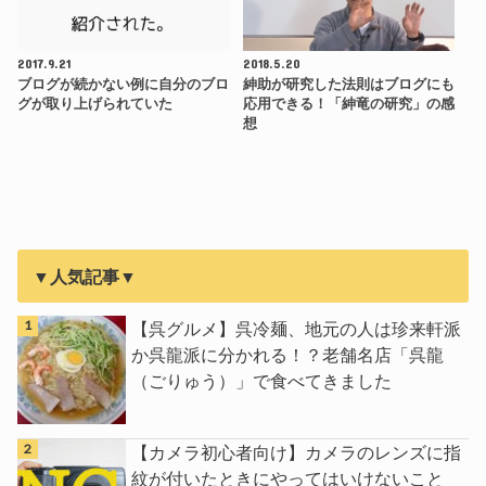
2017.9.21
2018.5.20
ブログが続かない例に自分のブロ
紳助が研究した法則はブログにも
グが取り上げられていた
応用できる！「紳竜の研究」の感
想
▼人気記事▼
【呉グルメ】呉冷麺、地元の人は珍来軒派
か呉龍派に分かれる！？老舗名店「呉龍
（ごりゅう）」で食べてきました
【カメラ初心者向け】カメラのレンズに指
紋が付いたときにやってはいけないこと