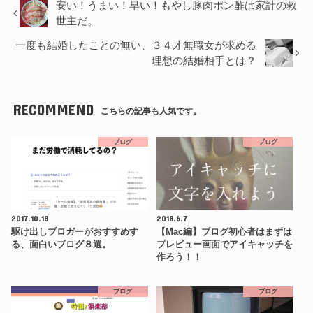
安い！うまい！早い！もやし豚肉ポン酢は家計の救
世主だ。
一度も結婚したことの無い、３４才無職女が求める
理想の結婚相手とは？
RECOMMEND
こちらの記事も人気です。
ブログ
ブログ
2017.10.18
2018.6.7
駆け出しブロガーがおすすめす
【Mac編】ブログ初心者はまずは
る、面白いブログ８選。
プレビュー画面でアイキャッチを
作ろう！！
ブログ
ブログ